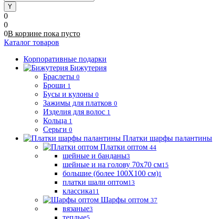
0
0
0
В корзине
пока
пусто
Каталог товаров
Корпоративные подарки
Бижутерия
Браслеты
0
Броши
1
Бусы и кулоны
0
Зажимы для платков
0
Изделия для волос
1
Кольца
1
Серьги
0
Платки шарфы палантины
Платки оптом
44
шейные и банданы
3
шейные и на голову 70х70 см
15
большие (более 100Х100 см)
1
платки шали оптом
13
классика
11
Шарфы оптом
37
вязаные
3
теплые
5