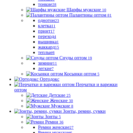
тонкие
28
Шарфы мужские
10
Палантины оптом
81
однотон
23
клетка
11
принт
17
переход
4
вышивка
1
жаккард
15
теплые
8
Снуды оптом
19
зимние
11
легкие
7
Косынки оптом
5
Ортодокс
Перчатки и варежки
оптом
Детские
25
Женские
30
Мужские
8
Зонты, ремни, сумки
Зонты
5
Ремни
36
Ремни женские
27
Ремни мужские
6