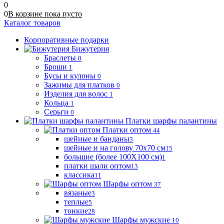
0
0
В корзине
пока
пусто
Каталог товаров
Корпоративные подарки
Бижутерия
Браслеты
0
Броши
1
Бусы и кулоны
0
Зажимы для платков
0
Изделия для волос
1
Кольца
1
Серьги
0
Платки шарфы палантины
Платки оптом
44
шейные и банданы
3
шейные и на голову 70х70 см
15
большие (более 100Х100 см)
1
платки шали оптом
13
классика
11
Шарфы оптом
37
вязаные
3
теплые
5
тонкие
28
Шарфы мужские
10