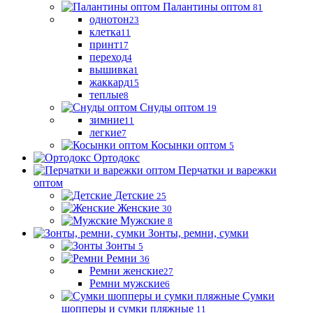
Палантины оптом
81
однотон
23
клетка
11
принт
17
переход
4
вышивка
1
жаккард
15
теплые
8
Снуды оптом
19
зимние
11
легкие
7
Косынки оптом
5
Ортодокс
Перчатки и варежки
оптом
Детские
25
Женские
30
Мужские
8
Зонты, ремни, сумки
Зонты
5
Ремни
36
Ремни женские
27
Ремни мужские
6
Сумки
шопперы и сумки пляжные
11