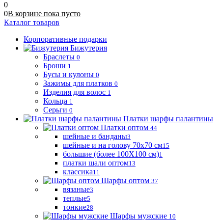
0
0
В корзине
пока
пусто
Каталог товаров
Корпоративные подарки
Бижутерия
Браслеты
0
Броши
1
Бусы и кулоны
0
Зажимы для платков
0
Изделия для волос
1
Кольца
1
Серьги
0
Платки шарфы палантины
Платки оптом
44
шейные и банданы
3
шейные и на голову 70х70 см
15
большие (более 100Х100 см)
1
платки шали оптом
13
классика
11
Шарфы оптом
37
вязаные
3
теплые
5
тонкие
28
Шарфы мужские
10