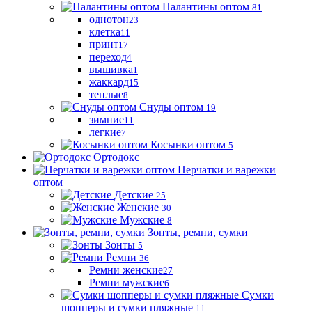
Палантины оптом
81
однотон
23
клетка
11
принт
17
переход
4
вышивка
1
жаккард
15
теплые
8
Снуды оптом
19
зимние
11
легкие
7
Косынки оптом
5
Ортодокс
Перчатки и варежки
оптом
Детские
25
Женские
30
Мужские
8
Зонты, ремни, сумки
Зонты
5
Ремни
36
Ремни женские
27
Ремни мужские
6
Сумки
шопперы и сумки пляжные
11