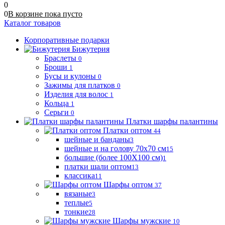
0
0
В корзине
пока
пусто
Каталог товаров
Корпоративные подарки
Бижутерия
Браслеты
0
Броши
1
Бусы и кулоны
0
Зажимы для платков
0
Изделия для волос
1
Кольца
1
Серьги
0
Платки шарфы палантины
Платки оптом
44
шейные и банданы
3
шейные и на голову 70х70 см
15
большие (более 100Х100 см)
1
платки шали оптом
13
классика
11
Шарфы оптом
37
вязаные
3
теплые
5
тонкие
28
Шарфы мужские
10