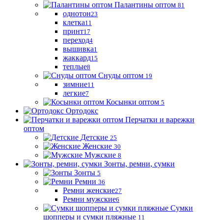
Палантины оптом
81
однотон
23
клетка
11
принт
17
переход
4
вышивка
1
жаккард
15
теплые
8
Снуды оптом
19
зимние
11
легкие
7
Косынки оптом
5
Ортодокс
Перчатки и варежки
оптом
Детские
25
Женские
30
Мужские
8
Зонты, ремни, сумки
Зонты
5
Ремни
36
Ремни женские
27
Ремни мужские
6
Сумки
шопперы и сумки пляжные
11