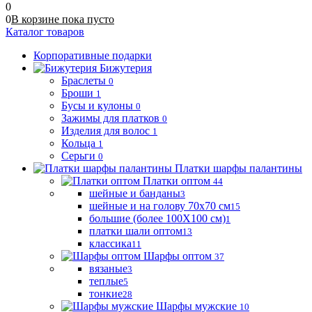
0
0
В корзине
пока
пусто
Каталог товаров
Корпоративные подарки
Бижутерия
Браслеты
0
Броши
1
Бусы и кулоны
0
Зажимы для платков
0
Изделия для волос
1
Кольца
1
Серьги
0
Платки шарфы палантины
Платки оптом
44
шейные и банданы
3
шейные и на голову 70х70 см
15
большие (более 100Х100 см)
1
платки шали оптом
13
классика
11
Шарфы оптом
37
вязаные
3
теплые
5
тонкие
28
Шарфы мужские
10