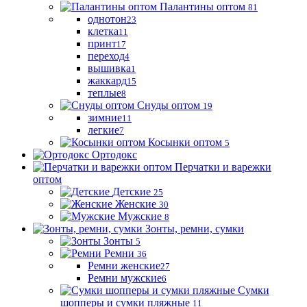
Палантины оптом
81
однотон
23
клетка
11
принт
17
переход
4
вышивка
1
жаккард
15
теплые
8
Снуды оптом
19
зимние
11
легкие
7
Косынки оптом
5
Ортодокс
Перчатки и варежки
оптом
Детские
25
Женские
30
Мужские
8
Зонты, ремни, сумки
Зонты
5
Ремни
36
Ремни женские
27
Ремни мужские
6
Сумки
шопперы и сумки пляжные
11