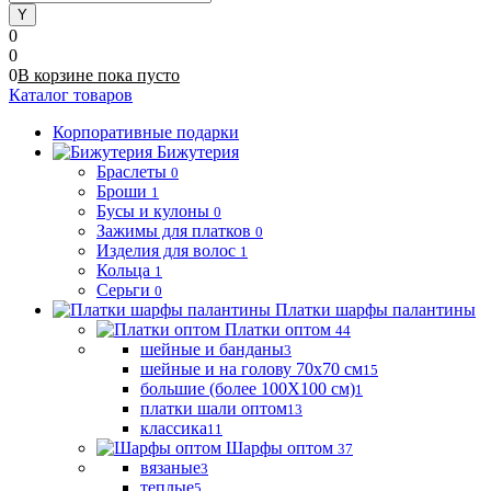
0
0
0
В корзине
пока
пусто
Каталог товаров
Корпоративные подарки
Бижутерия
Браслеты
0
Броши
1
Бусы и кулоны
0
Зажимы для платков
0
Изделия для волос
1
Кольца
1
Серьги
0
Платки шарфы палантины
Платки оптом
44
шейные и банданы
3
шейные и на голову 70х70 см
15
большие (более 100Х100 см)
1
платки шали оптом
13
классика
11
Шарфы оптом
37
вязаные
3
теплые
5