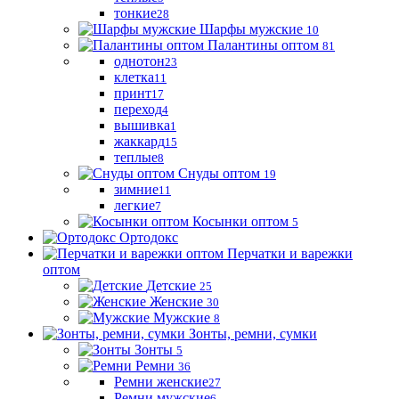
тонкие
28
Шарфы мужские
10
Палантины оптом
81
однотон
23
клетка
11
принт
17
переход
4
вышивка
1
жаккард
15
теплые
8
Снуды оптом
19
зимние
11
легкие
7
Косынки оптом
5
Ортодокс
Перчатки и варежки
оптом
Детские
25
Женские
30
Мужские
8
Зонты, ремни, сумки
Зонты
5
Ремни
36
Ремни женские
27
Ремни мужские
6