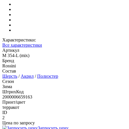
Характеристики:
Все характеристики
Артикул
M 354-L (mix)
Бренд
Rossini
Состав
Шерсть
/
Акрил
/
Полиэстер
Сезон
Зима
ШтрихКод
2000006659163
Принт/цвет
терракот
ID
2
Цена по запросу
Запросить цену