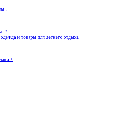
пы
2
ы
13
одежда и товары для летнего отдыха
умки
6