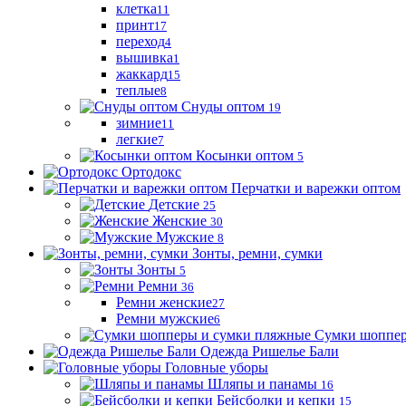
клетка
11
принт
17
переход
4
вышивка
1
жаккард
15
теплые
8
Снуды оптом
19
зимние
11
легкие
7
Косынки оптом
5
Ортодокс
Перчатки и варежки оптом
Детские
25
Женские
30
Мужские
8
Зонты, ремни, сумки
Зонты
5
Ремни
36
Ремни женские
27
Ремни мужские
6
Сумки шоппер
Одежда Ришелье Бали
Головные уборы
Шляпы и панамы
16
Бейсболки и кепки
15