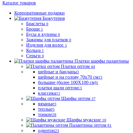
Каталог товаров
Корпоративные подарки
Бижутерия
Браслеты
0
Броши
1
Бусы и кулоны
0
Зажимы для платков
0
Изделия для волос
1
Кольца
1
Серьги
0
Платки шарфы палантины
Платки оптом
44
шейные и банданы
3
шейные и на голову 70х70 см
15
большие (более 100Х100 см)
1
платки шали оптом
13
классика
11
Шарфы оптом
37
вязаные
3
теплые
5
тонкие
28
Шарфы мужские
10
Палантины оптом
81
однотон
23