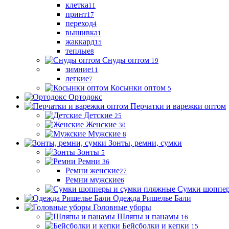
клетка
11
принт
17
переход
4
вышивка
1
жаккард
15
теплые
8
Снуды оптом
19
зимние
11
легкие
7
Косынки оптом
5
Ортодокс
Перчатки и варежки оптом
Детские
25
Женские
30
Мужские
8
Зонты, ремни, сумки
Зонты
5
Ремни
36
Ремни женские
27
Ремни мужские
6
Сумки шоппер
Одежда Ришелье Бали
Головные уборы
Шляпы и панамы
16
Бейсболки и кепки
15