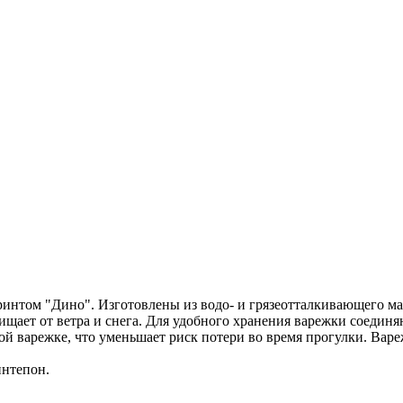
ринтом "Дино". Изготовлены из водо- и грязеотталкивающего 
ищает от ветра и снега. Для удобного хранения варежки соедин
ой варежке, что уменьшает риск потери во время прогулки. Вар
интепон.