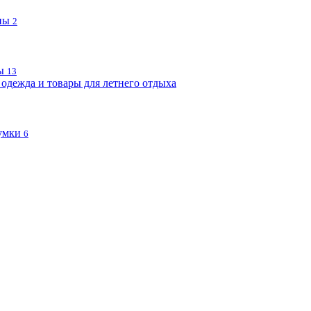
пы
2
ы
13
одежда и товары для летнего отдыха
умки
6