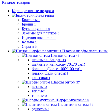
Каталог товаров
Корпоративные подарки
Бижутерия
Браслеты
0
Броши
1
Бусы и кулоны
0
Зажимы для платков
0
Изделия для волос
1
Кольца
1
Серьги
0
Платки шарфы палантины
Платки оптом
44
шейные и банданы
3
шейные и на голову 70х70 см
15
большие (более 100Х100 см)
1
платки шали оптом
13
классика
11
Шарфы оптом
37
вязаные
3
теплые
5
тонкие
28
Шарфы мужские
10
Палантины оптом
81
однотон
23