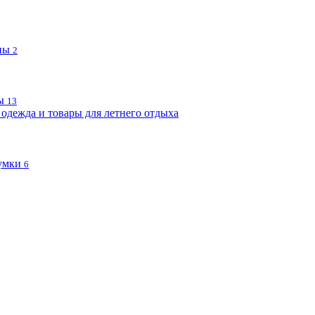
пы
2
ы
13
одежда и товары для летнего отдыха
умки
6