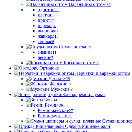
Палантины оптом
81
однотон
23
клетка
11
принт
17
переход
4
вышивка
1
жаккард
15
теплые
8
Снуды оптом
19
зимние
11
легкие
7
Косынки оптом
5
Ортодокс
Перчатки и варежки оптом
Детские
25
Женские
30
Мужские
8
Зонты, ремни, сумки
Зонты
5
Ремни
36
Ремни женские
27
Ремни мужские
6
Сумки шоппер
Одежда Ришелье Бали
Головные уборы