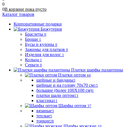
0
0
В корзине
пока
пусто
Каталог товаров
Корпоративные подарки
Бижутерия
Браслеты
0
Броши
1
Бусы и кулоны
0
Зажимы для платков
0
Изделия для волос
1
Кольца
1
Серьги
0
Платки шарфы палантины
Платки оптом
44
шейные и банданы
3
шейные и на голову 70х70 см
15
большие (более 100Х100 см)
1
платки шали оптом
13
классика
11
Шарфы оптом
37
вязаные
3
теплые
5
тонкие
28
Шарфы мужские
10