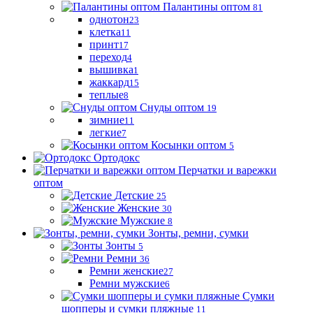
Палантины оптом
81
однотон
23
клетка
11
принт
17
переход
4
вышивка
1
жаккард
15
теплые
8
Снуды оптом
19
зимние
11
легкие
7
Косынки оптом
5
Ортодокс
Перчатки и варежки
оптом
Детские
25
Женские
30
Мужские
8
Зонты, ремни, сумки
Зонты
5
Ремни
36
Ремни женские
27
Ремни мужские
6
Сумки
шопперы и сумки пляжные
11