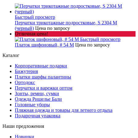
Быстрый просмотр
Перчатки трикотажные подростковые, S 2304 M
(черный)
Цена по запросу
Отличная цена!
Быстрый просмотр
Платок шифоновый, # 54 M
Цена по запросу
Каталог
Корпоративные подарки
Бижутерия
Платки шарфы палантины
Ортодокс
Перчатки и варежки оптом
Зонты, ремни, сумки
Одежда Ришелье Бали
Головные уборы
Пляжная одежда и товары для летнего отдыха
Подарочная упаковка
Наши предложения
Новинки