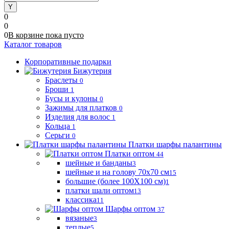
0
0
0
В корзине
пока
пусто
Каталог товаров
Корпоративные подарки
Бижутерия
Браслеты
0
Броши
1
Бусы и кулоны
0
Зажимы для платков
0
Изделия для волос
1
Кольца
1
Серьги
0
Платки шарфы палантины
Платки оптом
44
шейные и банданы
3
шейные и на голову 70х70 см
15
большие (более 100Х100 см)
1
платки шали оптом
13
классика
11
Шарфы оптом
37
вязаные
3
теплые
5