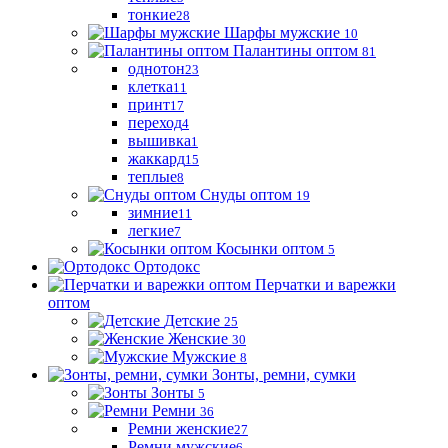
тонкие
28
Шарфы мужские
10
Палантины оптом
81
однотон
23
клетка
11
принт
17
переход
4
вышивка
1
жаккард
15
теплые
8
Снуды оптом
19
зимние
11
легкие
7
Косынки оптом
5
Ортодокс
Перчатки и варежки
оптом
Детские
25
Женские
30
Мужские
8
Зонты, ремни, сумки
Зонты
5
Ремни
36
Ремни женские
27
Ремни мужские
6