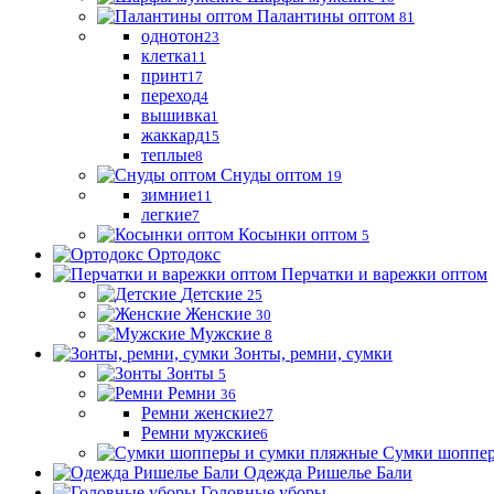
Палантины оптом
81
однотон
23
клетка
11
принт
17
переход
4
вышивка
1
жаккард
15
теплые
8
Снуды оптом
19
зимние
11
легкие
7
Косынки оптом
5
Ортодокс
Перчатки и варежки оптом
Детские
25
Женские
30
Мужские
8
Зонты, ремни, сумки
Зонты
5
Ремни
36
Ремни женские
27
Ремни мужские
6
Сумки шоппер
Одежда Ришелье Бали
Головные уборы