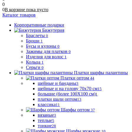
0
0
В корзине
пока
пусто
Каталог товаров
Корпоративные подарки
Бижутерия
Браслеты
0
Броши
1
Бусы и кулоны
0
Зажимы для платков
0
Изделия для волос
1
Кольца
1
Серьги
0
Платки шарфы палантины
Платки оптом
44
шейные и банданы
3
шейные и на голову 70х70 см
15
большие (более 100Х100 см)
1
платки шали оптом
13
классика
11
Шарфы оптом
37
вязаные
3
теплые
5
тонкие
28
Шарфы мужские
10