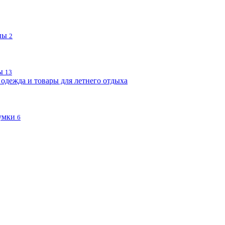
пы
2
ы
13
одежда и товары для летнего отдыха
умки
6