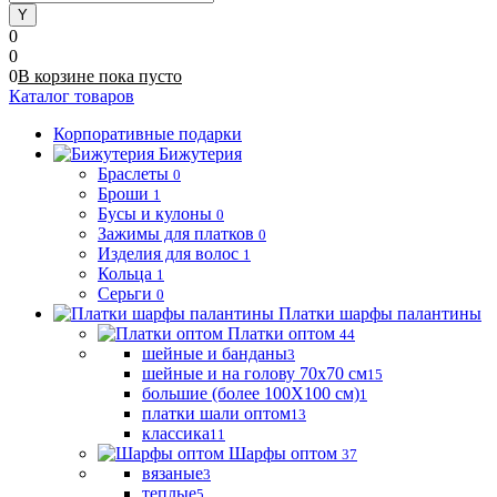
0
0
0
В корзине
пока
пусто
Каталог товаров
Корпоративные подарки
Бижутерия
Браслеты
0
Броши
1
Бусы и кулоны
0
Зажимы для платков
0
Изделия для волос
1
Кольца
1
Серьги
0
Платки шарфы палантины
Платки оптом
44
шейные и банданы
3
шейные и на голову 70х70 см
15
большие (более 100Х100 см)
1
платки шали оптом
13
классика
11
Шарфы оптом
37
вязаные
3
теплые
5