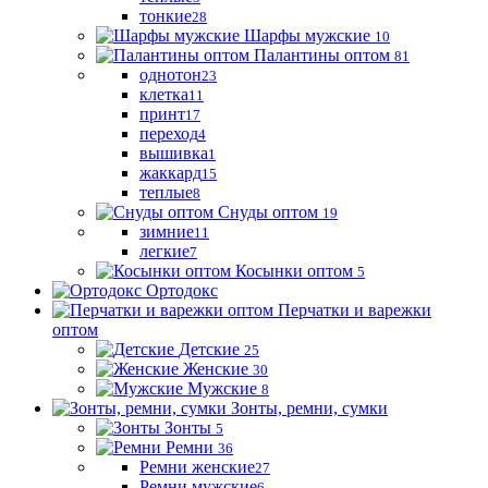
тонкие
28
Шарфы мужские
10
Палантины оптом
81
однотон
23
клетка
11
принт
17
переход
4
вышивка
1
жаккард
15
теплые
8
Снуды оптом
19
зимние
11
легкие
7
Косынки оптом
5
Ортодокс
Перчатки и варежки
оптом
Детские
25
Женские
30
Мужские
8
Зонты, ремни, сумки
Зонты
5
Ремни
36
Ремни женские
27
Ремни мужские
6