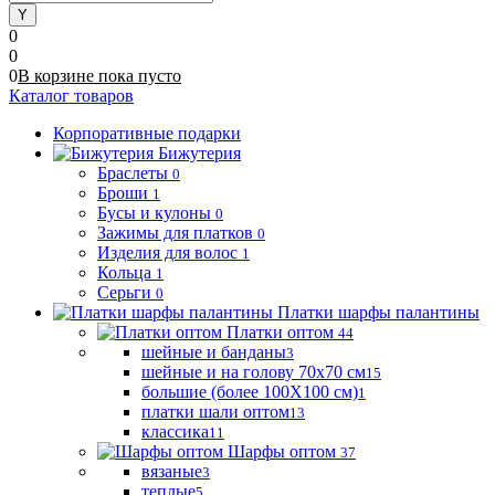
0
0
0
В корзине
пока
пусто
Каталог товаров
Корпоративные подарки
Бижутерия
Браслеты
0
Броши
1
Бусы и кулоны
0
Зажимы для платков
0
Изделия для волос
1
Кольца
1
Серьги
0
Платки шарфы палантины
Платки оптом
44
шейные и банданы
3
шейные и на голову 70х70 см
15
большие (более 100Х100 см)
1
платки шали оптом
13
классика
11
Шарфы оптом
37
вязаные
3
теплые
5