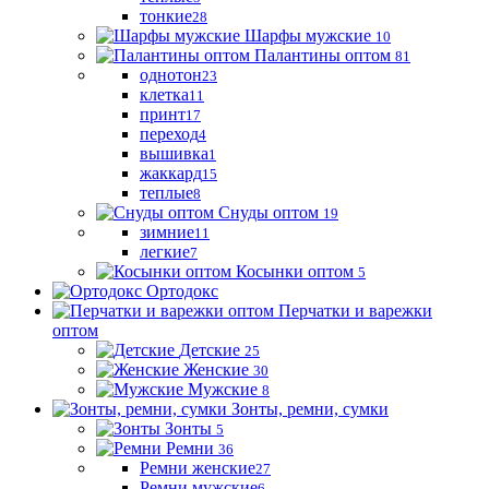
тонкие
28
Шарфы мужские
10
Палантины оптом
81
однотон
23
клетка
11
принт
17
переход
4
вышивка
1
жаккард
15
теплые
8
Снуды оптом
19
зимние
11
легкие
7
Косынки оптом
5
Ортодокс
Перчатки и варежки
оптом
Детские
25
Женские
30
Мужские
8
Зонты, ремни, сумки
Зонты
5
Ремни
36
Ремни женские
27
Ремни мужские
6