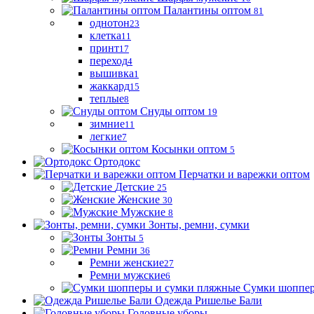
Палантины оптом
81
однотон
23
клетка
11
принт
17
переход
4
вышивка
1
жаккард
15
теплые
8
Снуды оптом
19
зимние
11
легкие
7
Косынки оптом
5
Ортодокс
Перчатки и варежки оптом
Детские
25
Женские
30
Мужские
8
Зонты, ремни, сумки
Зонты
5
Ремни
36
Ремни женские
27
Ремни мужские
6
Сумки шоппер
Одежда Ришелье Бали
Головные уборы