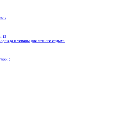
пы
2
ы
13
одежда и товары для летнего отдыха
умки
6