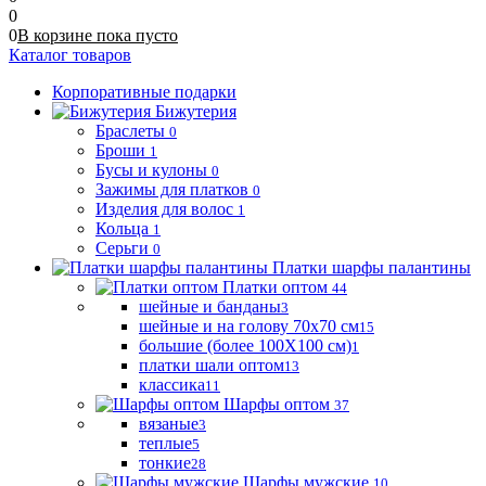
0
0
В корзине
пока
пусто
Каталог товаров
Корпоративные подарки
Бижутерия
Браслеты
0
Броши
1
Бусы и кулоны
0
Зажимы для платков
0
Изделия для волос
1
Кольца
1
Серьги
0
Платки шарфы палантины
Платки оптом
44
шейные и банданы
3
шейные и на голову 70х70 см
15
большие (более 100Х100 см)
1
платки шали оптом
13
классика
11
Шарфы оптом
37
вязаные
3
теплые
5
тонкие
28
Шарфы мужские
10