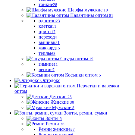
тонкие
28
Шарфы мужские
10
Палантины оптом
81
однотон
23
клетка
11
принт
17
переход
4
вышивка
1
жаккард
15
теплые
8
Снуды оптом
19
зимние
11
легкие
7
Косынки оптом
5
Ортодокс
Перчатки и варежки
оптом
Детские
25
Женские
30
Мужские
8
Зонты, ремни, сумки
Зонты
5
Ремни
36
Ремни женские
27
Ремни мужские
6