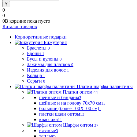
0
0
0
В корзине
пока
пусто
Каталог товаров
Корпоративные подарки
Бижутерия
Браслеты
0
Броши
1
Бусы и кулоны
0
Зажимы для платков
0
Изделия для волос
1
Кольца
1
Серьги
0
Платки шарфы палантины
Платки оптом
44
шейные и банданы
3
шейные и на голову 70х70 см
15
большие (более 100Х100 см)
1
платки шали оптом
13
классика
11
Шарфы оптом
37
вязаные
3
теплые
5