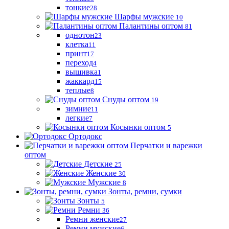
тонкие
28
Шарфы мужские
10
Палантины оптом
81
однотон
23
клетка
11
принт
17
переход
4
вышивка
1
жаккард
15
теплые
8
Снуды оптом
19
зимние
11
легкие
7
Косынки оптом
5
Ортодокс
Перчатки и варежки
оптом
Детские
25
Женские
30
Мужские
8
Зонты, ремни, сумки
Зонты
5
Ремни
36
Ремни женские
27
Ремни мужские
6