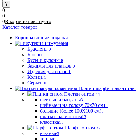
0
0
0
В корзине
пока
пусто
Каталог товаров
Корпоративные подарки
Бижутерия
Браслеты
0
Броши
1
Бусы и кулоны
0
Зажимы для платков
0
Изделия для волос
1
Кольца
1
Серьги
0
Платки шарфы палантины
Платки оптом
44
шейные и банданы
3
шейные и на голову 70х70 см
15
большие (более 100Х100 см)
1
платки шали оптом
13
классика
11
Шарфы оптом
37
вязаные
3
теплые
5